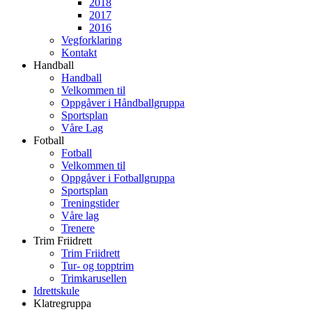
2018
2017
2016
Vegforklaring
Kontakt
Handball
Handball
Velkommen til
Oppgåver i Håndballgruppa
Sportsplan
Våre Lag
Fotball
Fotball
Velkommen til
Oppgåver i Fotballgruppa
Sportsplan
Treningstider
Våre lag
Trenere
Trim Friidrett
Trim Friidrett
Tur- og topptrim
Trimkarusellen
Idrettskule
Klatregruppa