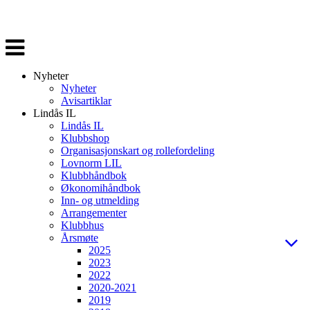
Veksle
navigasjon
Nyheter
Nyheter
Avisartiklar
Lindås IL
Lindås IL
Klubbshop
Organisasjonskart og rollefordeling
Lovnorm LIL
Klubbhåndbok
Økonomihåndbok
Inn- og utmelding
Arrangementer
Klubbhus
Årsmøte
2025
2023
2022
2020-2021
2019