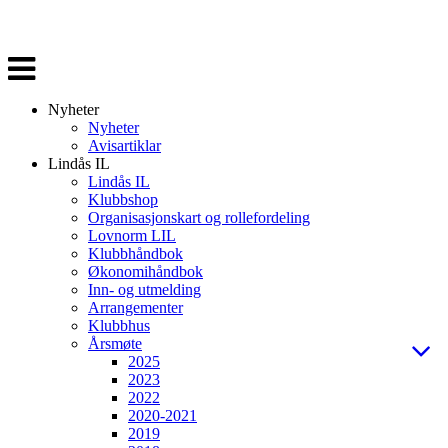
Veksle
navigasjon
Nyheter
Nyheter
Avisartiklar
Lindås IL
Lindås IL
Klubbshop
Organisasjonskart og rollefordeling
Lovnorm LIL
Klubbhåndbok
Økonomihåndbok
Inn- og utmelding
Arrangementer
Klubbhus
Årsmøte
2025
2023
2022
2020-2021
2019