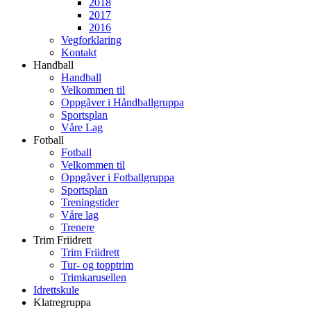
2018
2017
2016
Vegforklaring
Kontakt
Handball
Handball
Velkommen til
Oppgåver i Håndballgruppa
Sportsplan
Våre Lag
Fotball
Fotball
Velkommen til
Oppgåver i Fotballgruppa
Sportsplan
Treningstider
Våre lag
Trenere
Trim Friidrett
Trim Friidrett
Tur- og topptrim
Trimkarusellen
Idrettskule
Klatregruppa