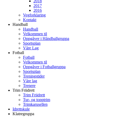
2018
2017
2016
Vegforklaring
Kontakt
Handball
Handball
Velkommen til
Oppgåver i Håndballgruppa
Sportsplan
Våre Lag
Fotball
Fotball
Velkommen til
Oppgåver i Fotballgruppa
Sportsplan
Treningstider
Våre lag
Trenere
Trim Friidrett
Trim Friidrett
Tur- og topptrim
Trimkarusellen
Idrettskule
Klatregruppa