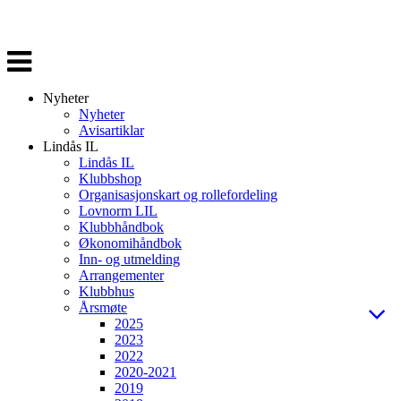
Veksle
navigasjon
Nyheter
Nyheter
Avisartiklar
Lindås IL
Lindås IL
Klubbshop
Organisasjonskart og rollefordeling
Lovnorm LIL
Klubbhåndbok
Økonomihåndbok
Inn- og utmelding
Arrangementer
Klubbhus
Årsmøte
2025
2023
2022
2020-2021
2019