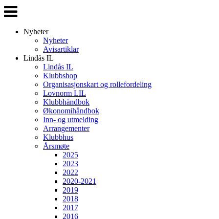
Veksle
navigasjon
Nyheter
Nyheter
Avisartiklar
Lindås IL
Lindås IL
Klubbshop
Organisasjonskart og rollefordeling
Lovnorm LIL
Klubbhåndbok
Økonomihåndbok
Inn- og utmelding
Arrangementer
Klubbhus
Årsmøte
2025
2023
2022
2020-2021
2019
2018
2017
2016