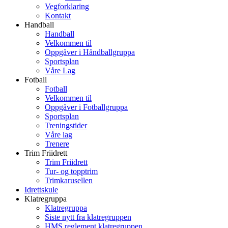
Vegforklaring
Kontakt
Handball
Handball
Velkommen til
Oppgåver i Håndballgruppa
Sportsplan
Våre Lag
Fotball
Fotball
Velkommen til
Oppgåver i Fotballgruppa
Sportsplan
Treningstider
Våre lag
Trenere
Trim Friidrett
Trim Friidrett
Tur- og topptrim
Trimkarusellen
Idrettskule
Klatregruppa
Klatregruppa
Siste nytt fra klatregruppen
HMS reglement klatregruppen