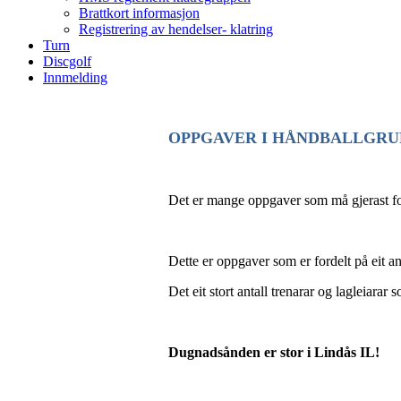
Brattkort informasjon
Registrering av hendelser- klatring
Turn
Discgolf
Innmelding
OPPGAVER I HÅNDBALLGRU
Det er mange oppgaver som må gjerast fo
Dette er oppgaver som er fordelt på eit an
Det eit stort antall trenarar og lagleiarar
Dugnadsånden er stor i Lindås IL!