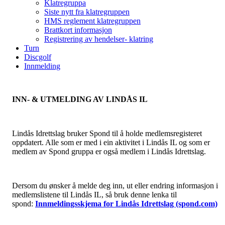
Klatregruppa
Siste nytt fra klatregruppen
HMS reglement klatregruppen
Brattkort informasjon
Registrering av hendelser- klatring
Turn
Discgolf
Innmelding
INN- & UTMELDING AV LINDÅS IL
Lindås Idrettslag bruker Spond til å holde medlemsregisteret
oppdatert. Alle som er med i ein aktivitet i Lindås IL og som er
medlem av Spond gruppa er også medlem i Lindås Idrettslag.
Dersom du ønsker å melde deg inn, ut eller endring informasjon i
medlemslistene til Lindås IL, så bruk denne lenka til
spond:
Innmeldingsskjema for Lindås Idrettslag (spond.com)