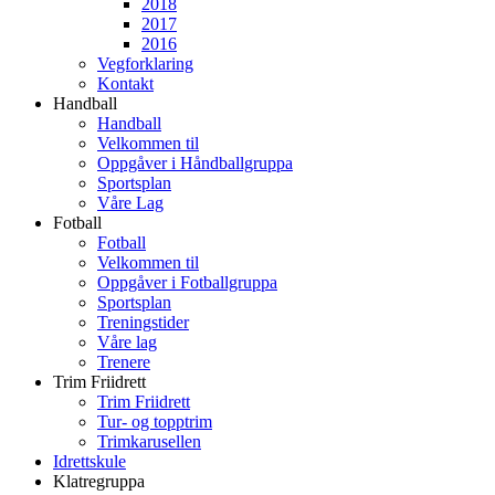
2018
2017
2016
Vegforklaring
Kontakt
Handball
Handball
Velkommen til
Oppgåver i Håndballgruppa
Sportsplan
Våre Lag
Fotball
Fotball
Velkommen til
Oppgåver i Fotballgruppa
Sportsplan
Treningstider
Våre lag
Trenere
Trim Friidrett
Trim Friidrett
Tur- og topptrim
Trimkarusellen
Idrettskule
Klatregruppa