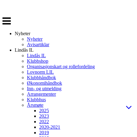
Veksle
navigasjon
Nyheter
Nyheter
Avisartiklar
Lindås IL
Lindås IL
Klubbshop
Organisasjonskart og rollefordeling
Lovnorm LIL
Klubbhåndbok
Økonomihåndbok
Inn- og utmelding
Arrangementer
Klubbhus
Årsmøte
2025
2023
2022
2020-2021
2019