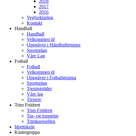
2018
2017
2016
Vegforklaring
Kontakt
Handball
Handball
Velkommen til
Oppgåver i Håndballgruppa
Sportsplan
Våre Lag
Fotball
Fotball
Velkommen til
Oppgåver i Fotballgruppa
Sportsplan
Treningstider
Våre lag
Trenere
Trim Friidrett
Trim Friidrett
Tur- og topptrim
Trimkarusellen
Idrettskule
Klatregruppa