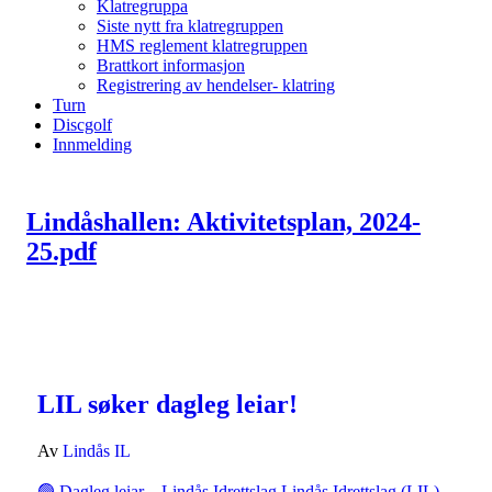
Klatregruppa
Siste nytt fra klatregruppen
HMS reglement klatregruppen
Brattkort informasjon
Registrering av hendelser- klatring
Turn
Discgolf
Innmelding
Lindåshallen: Aktivitetsplan, 2024-
25
.pdf
LIL søker dagleg leiar!
Av
Lindås IL
🟢 Dagleg leiar – Lindås Idrettslag Lindås Idrettslag (LIL)