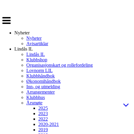
Veksle
navigasjon
Nyheter
Nyheter
Avisartiklar
Lindås IL
Lindås IL
Klubbshop
Organisasjonskart og rollefordeling
Lovnorm LIL
Klubbhåndbok
Økonomihåndbok
Inn- og utmelding
Arrangementer
Klubbhus
Årsmøte
2025
2023
2022
2020-2021
2019