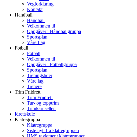
Vegforklaring
Kontakt
Handball
Handball
Velkommen til
Oppgåver i Håndballgruppa
Sportsplan
Våre Lag
Fotball
Fotball
Velkommen til
Oppgåver i Fotballgruppa
Sportsplan
Treningstider
Våre lag
Trenere
Trim Friidrett
Trim Friidrett
Tur- og topptrim
Trimkarusellen
Idrettskule
Klatregruppa
Klatregruppa
Siste nytt fra klatregruppen
HMS reglement klatregruppen