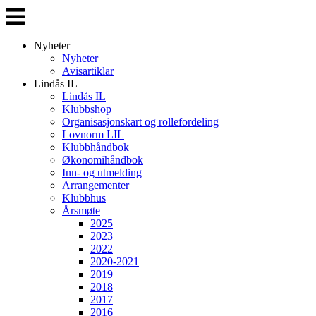
Veksle
navigasjon
Nyheter
Nyheter
Avisartiklar
Lindås IL
Lindås IL
Klubbshop
Organisasjonskart og rollefordeling
Lovnorm LIL
Klubbhåndbok
Økonomihåndbok
Inn- og utmelding
Arrangementer
Klubbhus
Årsmøte
2025
2023
2022
2020-2021
2019
2018
2017
2016