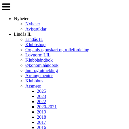
Veksle
navigasjon
Nyheter
Nyheter
Avisartiklar
Lindås IL
Lindås IL
Klubbshop
Organisasjonskart og rollefordeling
Lovnorm LIL
Klubbhåndbok
Økonomihåndbok
Inn- og utmelding
Arrangementer
Klubbhus
Årsmøte
2025
2023
2022
2020-2021
2019
2018
2017
2016