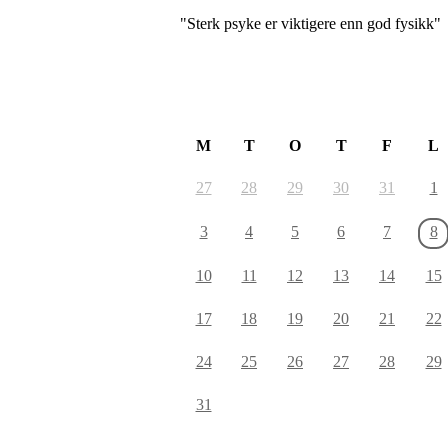
"Sterk psyke er viktigere enn god fysikk"
August 2026
M
T
O
T
F
L
27
28
29
30
31
1
3
4
5
6
7
8
10
11
12
13
14
15
17
18
19
20
21
22
24
25
26
27
28
29
31