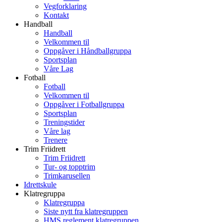
Vegforklaring
Kontakt
Handball
Handball
Velkommen til
Oppgåver i Håndballgruppa
Sportsplan
Våre Lag
Fotball
Fotball
Velkommen til
Oppgåver i Fotballgruppa
Sportsplan
Treningstider
Våre lag
Trenere
Trim Friidrett
Trim Friidrett
Tur- og topptrim
Trimkarusellen
Idrettskule
Klatregruppa
Klatregruppa
Siste nytt fra klatregruppen
HMS reglement klatregruppen