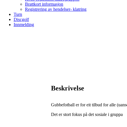
Brattkort informasjon
Registrering av hendelser- klatring
Turn
Discgolf
Innmelding
Beskrivelse
Gubbefotball er for eit tilbud for alle (ua
Det er stort fokus på det sosiale i gruppa