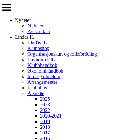
Veksle
navigasjon
Nyheter
Nyheter
Avisartiklar
Lindås IL
Lindås IL
Klubbshop
Organisasjonskart og rollefordeling
Lovnorm LIL
Klubbhåndbok
Økonomihåndbok
Inn- og utmelding
Arrangementer
Klubbhus
Årsmøte
2025
2023
2022
2020-2021
2019
2018
2017
2016