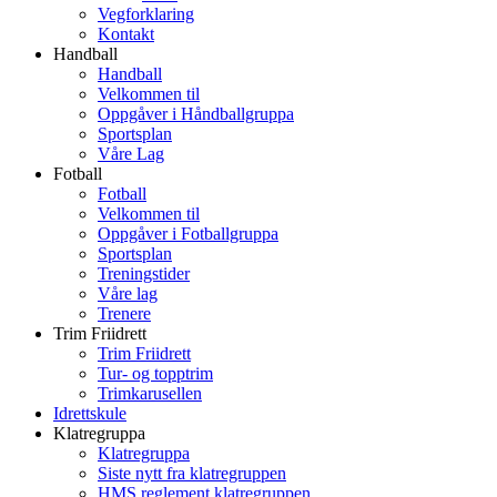
Vegforklaring
Kontakt
Handball
Handball
Velkommen til
Oppgåver i Håndballgruppa
Sportsplan
Våre Lag
Fotball
Fotball
Velkommen til
Oppgåver i Fotballgruppa
Sportsplan
Treningstider
Våre lag
Trenere
Trim Friidrett
Trim Friidrett
Tur- og topptrim
Trimkarusellen
Idrettskule
Klatregruppa
Klatregruppa
Siste nytt fra klatregruppen
HMS reglement klatregruppen