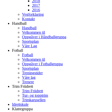
2018
2017
2016
Vegforklaring
Kontakt
Handball
Handball
Velkommen til
Oppgåver i Håndballgruppa
Sportsplan
Våre Lag
Fotball
Fotball
Velkommen til
Oppgåver i Fotballgruppa
Sportsplan
Treningstider
Våre lag
Trenere
Trim Friidrett
Trim Friidrett
Tur- og topptrim
Trimkarusellen
Idrettskule
Klatregruppa