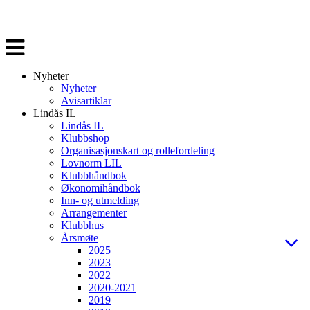
Veksle
navigasjon
Nyheter
Nyheter
Avisartiklar
Lindås IL
Lindås IL
Klubbshop
Organisasjonskart og rollefordeling
Lovnorm LIL
Klubbhåndbok
Økonomihåndbok
Inn- og utmelding
Arrangementer
Klubbhus
Årsmøte
2025
2023
2022
2020-2021
2019