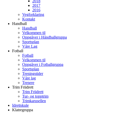
2018
2017
2016
Vegforklaring
Kontakt
Handball
Handball
Velkommen til
Oppgåver i Håndballgruppa
Sportsplan
Våre Lag
Fotball
Fotball
Velkommen til
Oppgåver i Fotballgruppa
Sportsplan
Treningstider
Våre lag
Trenere
Trim Friidrett
Trim Friidrett
Tur- og topptrim
Trimkarusellen
Idrettskule
Klatregruppa