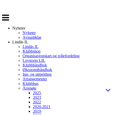
Veksle
navigasjon
Nyheter
Nyheter
Avisartiklar
Lindås IL
Lindås IL
Klubbshop
Organisasjonskart og rollefordeling
Lovnorm LIL
Klubbhåndbok
Økonomihåndbok
Inn- og utmelding
Arrangementer
Klubbhus
Årsmøte
2025
2023
2022
2020-2021
2019