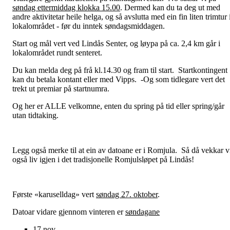
søndag ettermiddag klokka 15.00
. Dermed kan du ta deg ut med
andre aktivitetar heile helga, og så avslutta med ein fin liten trimtur 
lokalområdet - før du inntek søndagsmiddagen.
Start og mål vert ved Lindås Senter, og løypa på ca. 2,4 km går i
lokalområdet rundt senteret.
Du kan melda deg på frå kl.14.30 og fram til start. Startkontingent
kan du betala kontant eller med Vipps. -Og som tidlegare vert det
trekt ut premiar på startnumra.
Og her er ALLE velkomne, enten du spring på tid eller spring/går
utan tidtaking.
Legg også merke til at ein av datoane er i Romjula. Så då vekkar v
også liv igjen i det tradisjonelle Romjulsløpet på Lindås!
Første «karuselldag» vert
søndag 27. oktober
.
Datoar vidare gjennom vinteren er
søndagane
17 nov