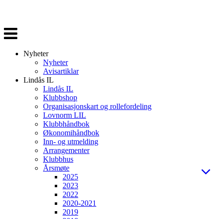
Veksle
navigasjon
Nyheter
Nyheter
Avisartiklar
Lindås IL
Lindås IL
Klubbshop
Organisasjonskart og rollefordeling
Lovnorm LIL
Klubbhåndbok
Økonomihåndbok
Inn- og utmelding
Arrangementer
Klubbhus
Årsmøte
2025
2023
2022
2020-2021
2019