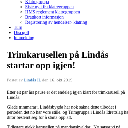
Klatregruppa
Siste nytt fra klatregruppen
HMS reglement klatregruppen
Brattkort informasjon
Registrering av hendelser- klatring
Turn
Discgolf
Innmelding
Trimkarusellen på Lindås
startar opp igjen!
Postet av
Lindås IL
den
16. okt 2019
Etter eit par års pause er det endeleg igjen klart for trimkarusell på
Lindås!
Glade trimmarar i Lindåsbygda har nok sakna dette tilbodet i
perioden det no har vore stille, og Trimgruppa i Lindås Idrettslag ha
difor bestemt seg for å starta opp att.
Tidlegare gjekk karusellen på mandagskveldar. No satsar vi på