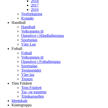
2018
2017
2016
Vegforklaring
Kontakt
Handball
Handball
Velkommen til
Oppgåver i Håndballgruppa
Sportsplan
Våre Lag
Fotball
Fotball
Velkommen til
Oppgåver i Fotballgruppa
Sportsplan
Treningstider
Våre lag
Trenere
Trim Friidrett
Trim Friidrett
Tur- og topptrim
Trimkarusellen
Idrettskule
Klatregruppa