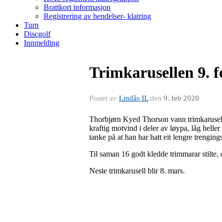
Brattkort informasjon
Registrering av hendelser- klatring
Turn
Discgolf
Innmelding
Trimkarusellen 9. f
Postet av
Lindås IL
den
9. feb 2020
Thorbjørn Kyed Thorson vann trimkaruselle
kraftig motvind i deler av løypa, låg helle
tanke på at han har hatt eit lengre trengi
Til saman 16 godt kledde trimmarar stilte
Neste trimkarusell blir 8. mars.