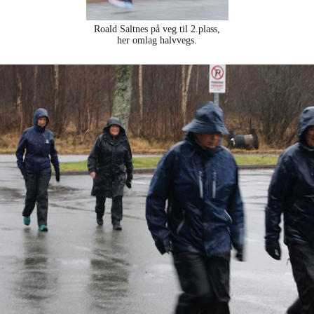
Roald Saltnes på veg til 2.plass,
her omlag halvvegs.