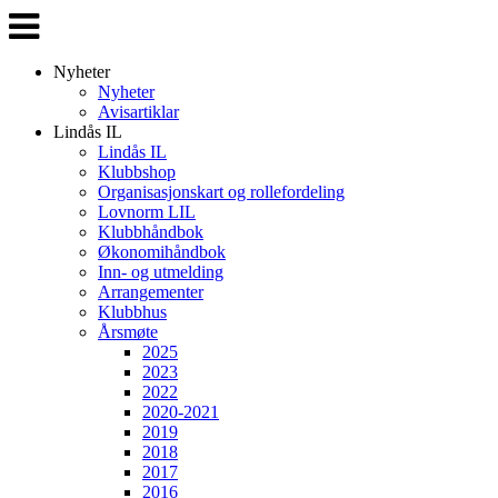
Veksle
navigasjon
Nyheter
Nyheter
Avisartiklar
Lindås IL
Lindås IL
Klubbshop
Organisasjonskart og rollefordeling
Lovnorm LIL
Klubbhåndbok
Økonomihåndbok
Inn- og utmelding
Arrangementer
Klubbhus
Årsmøte
2025
2023
2022
2020-2021
2019
2018
2017
2016