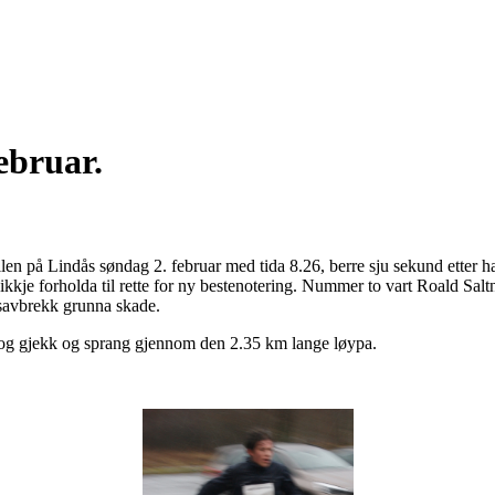
ebruar.
n på Lindås søndag 2. februar med tida 8.26, berre sju sekund etter h
r ikkje forholda til rette for ny bestenotering. Nummer to vart Roald Sal
ngsavbrekk grunna skade.
, og gjekk og sprang gjennom den 2.35 km lange løypa.