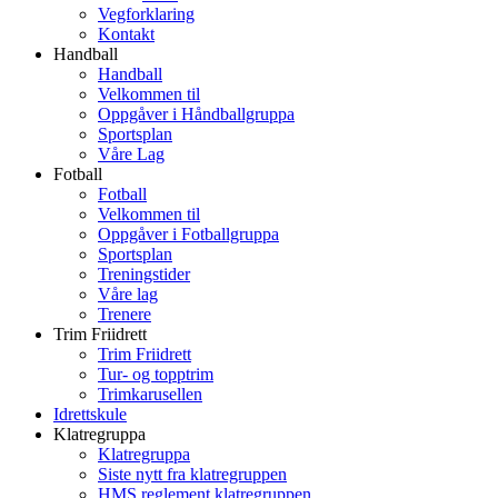
Vegforklaring
Kontakt
Handball
Handball
Velkommen til
Oppgåver i Håndballgruppa
Sportsplan
Våre Lag
Fotball
Fotball
Velkommen til
Oppgåver i Fotballgruppa
Sportsplan
Treningstider
Våre lag
Trenere
Trim Friidrett
Trim Friidrett
Tur- og topptrim
Trimkarusellen
Idrettskule
Klatregruppa
Klatregruppa
Siste nytt fra klatregruppen
HMS reglement klatregruppen