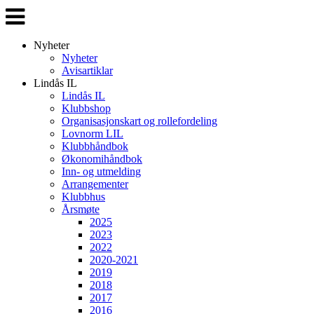
Veksle
navigasjon
Nyheter
Nyheter
Avisartiklar
Lindås IL
Lindås IL
Klubbshop
Organisasjonskart og rollefordeling
Lovnorm LIL
Klubbhåndbok
Økonomihåndbok
Inn- og utmelding
Arrangementer
Klubbhus
Årsmøte
2025
2023
2022
2020-2021
2019
2018
2017
2016