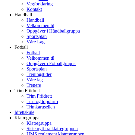
Vegforklaring
Kontakt
Handball
Handball
Velkommen til
Oppgåver i Håndballgruppa
Sportsplan
Våre Lag
Fotball
Fotball
Velkommen til
Oppgåver i Fotballgruppa
Sportsplan
Treningstider
Våre lag
Trenere
Trim Friidrett
Trim Friidrett
Tur- og topptrim
Trimkarusellen
Idrettskule
Klatregruppa
Klatregruppa
Siste nytt fra klatregruppen
HMS reglement klatregruppen