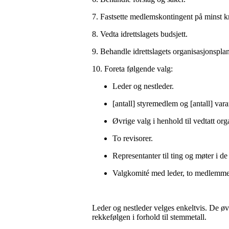
7. Fastsette medlemskontingent på minst kr 1
8. Vedta idrettslagets budsjett.
9. Behandle idrettslagets organisasjonspla
10. Foreta følgende valg:
Leder og nestleder.
[antall] styremedlem og [antall] va
Øvrige valg i henhold til vedtatt orga
To revisorer.
Representanter til ting og møter i de
Valgkomité med leder, to medlemme
Leder og nestleder velges enkeltvis. De ø
rekkefølgen i forhold til stemmetall.