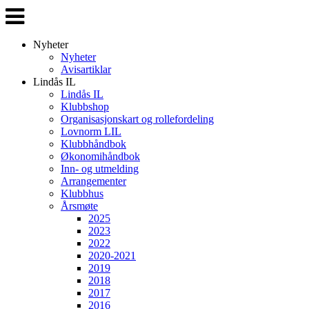
Veksle
navigasjon
Nyheter
Nyheter
Avisartiklar
Lindås IL
Lindås IL
Klubbshop
Organisasjonskart og rollefordeling
Lovnorm LIL
Klubbhåndbok
Økonomihåndbok
Inn- og utmelding
Arrangementer
Klubbhus
Årsmøte
2025
2023
2022
2020-2021
2019
2018
2017
2016