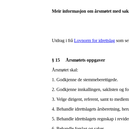
Meir informasjon om årsmøtet med saks
Utdrag i frå
Lovnorm for idrettslag
som sei
§ 15 Årsmøtets oppgaver
Årsmøtet skal:
1. Godkjenne de stemmeberettigede.
2. Godkjenne innkallingen, saklisten og fo
3. Velge dirigent, referent, samt to medlem
4. Behandle idrettslagets årsberetning, he
5. Behandle idrettslagets regnskap i revider
6. Behandle f