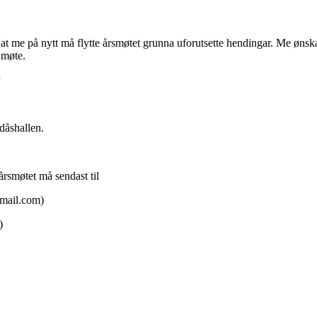
 at me på nytt må flytte årsmøtet grunna uforutsette hendingar. Me ønska
t møte.
r
dåshallen.
rsmøtet må sendast til
gmail.com)
)