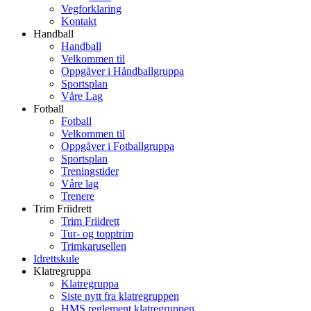
Vegforklaring
Kontakt
Handball
Handball
Velkommen til
Oppgåver i Håndballgruppa
Sportsplan
Våre Lag
Fotball
Fotball
Velkommen til
Oppgåver i Fotballgruppa
Sportsplan
Treningstider
Våre lag
Trenere
Trim Friidrett
Trim Friidrett
Tur- og topptrim
Trimkarusellen
Idrettskule
Klatregruppa
Klatregruppa
Siste nytt fra klatregruppen
HMS reglement klatregruppen