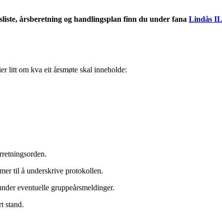
liste, årsberetning og handlingsplan finn du under fana
Lindås I
er litt om kva eit årsmøte skal inneholde:
rretningsorden.
mer til å underskrive protokollen.
runder eventuelle gruppeårsmeldinger.
t stand.
orslag og saker.