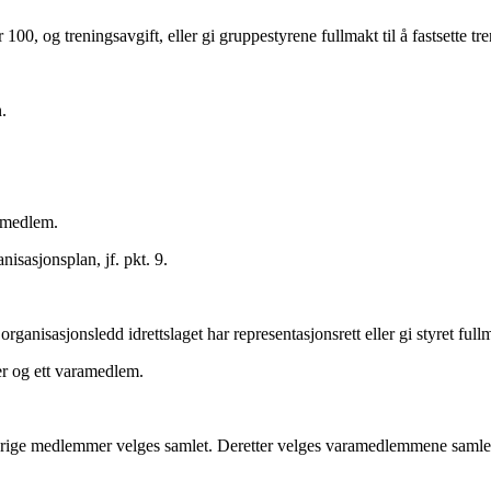
00, og treningsavgift, eller gi gruppestyrene fullmakt til å fastsette tre
n.
ramedlem.
nisasjonsplan, jf. pkt. 9.
 organisasjonsledd idrettslaget har representasjonsrett eller gi styret ful
r og ett varamedlem.
vrige medlemmer velges samlet. Deretter velges varamedlemmene samlet,