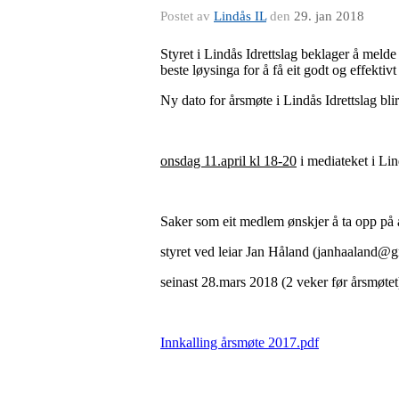
Postet av
Lindås IL
den
29. jan 2018
Styret i Lindås Idrettslag beklager å melde
beste løysinga for å få eit godt og effektiv
Ny dato for årsmøte i Lindås Idrettslag bli
onsdag 11.april kl 18-20
i mediateket i Lin
Saker som eit medlem ønskjer å ta opp på å
styret ved leiar Jan Håland (janhaaland@
seinast 28.mars 2018 (2 veker før årsmøtet
Innkalling årsmøte 2017.pdf