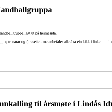
Handballgruppa
Handballgruppa lagt ut på heimesida.
er, trenarar og føresette - me anbefaler alle å ta ein kikk i linken under
kalling til årsmøte i Lindås Idr