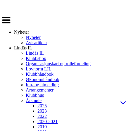
Veksle
navigasjon
Nyheter
Nyheter
Avisartiklar
Lindås IL
Lindås IL
Klubbshop
Organisasjonskart og rollefordeling
Lovnorm LIL
Klubbhåndbok
Økonomihåndbok
Inn- og utmelding
Arrangementer
Klubbhus
Årsmøte
2025
2023
2022
2020-2021
2019