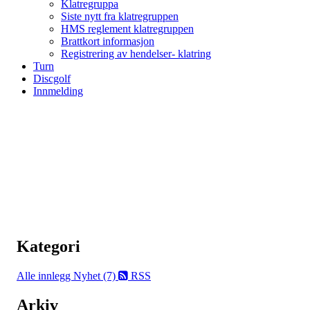
Klatregruppa
Siste nytt fra klatregruppen
HMS reglement klatregruppen
Brattkort informasjon
Registrering av hendelser- klatring
Turn
Discgolf
Innmelding
Kategori
Alle innlegg
Nyhet (7)
RSS
Arkiv