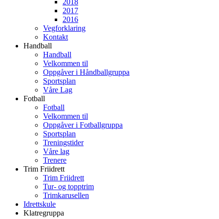
2018
2017
2016
Vegforklaring
Kontakt
Handball
Handball
Velkommen til
Oppgåver i Håndballgruppa
Sportsplan
Våre Lag
Fotball
Fotball
Velkommen til
Oppgåver i Fotballgruppa
Sportsplan
Treningstider
Våre lag
Trenere
Trim Friidrett
Trim Friidrett
Tur- og topptrim
Trimkarusellen
Idrettskule
Klatregruppa