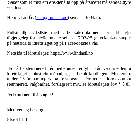
Saker som et medlem ønskjer å ta opp på årsmøtet må sendes styre
ved leiar
Henrik Lindås (
leiar@lindasil.no
) seinast 16.03.25.
Fullste
n
dig saksliste med alle saksdokumenta vil bli gjo
tilgjengeleg for medlemmane seinast 17/03-25 (ei veke før årsmøte
på nettsida til idrettslaget og på Facebooksida vår.
Nettsida til idrettslaget: https://www.lindasil.no
For å ha stemmerett må medlemmet ha fylt 15 år, vært medlem 
idrettslaget i minst ein månad, og ha betalt kontingent. Medlemm
under 15 år har møte- og forslagsrett. For meir informasjon 
stemmerett, valgbarhet, forslagsrett mv., se idrettslagets lov § 5 til
7
Velkommen til årsmøtet!
Med venleg helsing
Styret i LIL