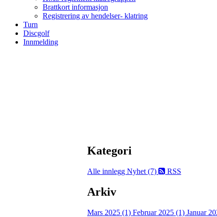
Brattkort informasjon
Registrering av hendelser- klatring
Turn
Discgolf
Innmelding
Kategori
Alle innlegg
Nyhet (7)
RSS
Arkiv
Mars 2025 (1)
Februar 2025 (1)
Januar 20