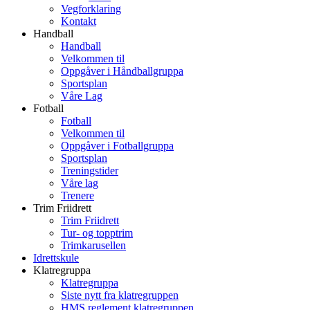
Vegforklaring
Kontakt
Handball
Handball
Velkommen til
Oppgåver i Håndballgruppa
Sportsplan
Våre Lag
Fotball
Fotball
Velkommen til
Oppgåver i Fotballgruppa
Sportsplan
Treningstider
Våre lag
Trenere
Trim Friidrett
Trim Friidrett
Tur- og topptrim
Trimkarusellen
Idrettskule
Klatregruppa
Klatregruppa
Siste nytt fra klatregruppen
HMS reglement klatregruppen