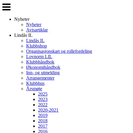
Veksle
navigasjon
Nyheter
Nyheter
Avisartiklar
Lindås IL
Lindås IL
Klubbshop
Organisasjonskart og rollefordeling
Lovnorm LIL
Klubbhåndbok
Økonomihåndbok
Inn- og utmelding
Arrangementer
Klubbhus
Årsmøte
2025
2023
2022
2020-2021
2019
2018
2017
2016