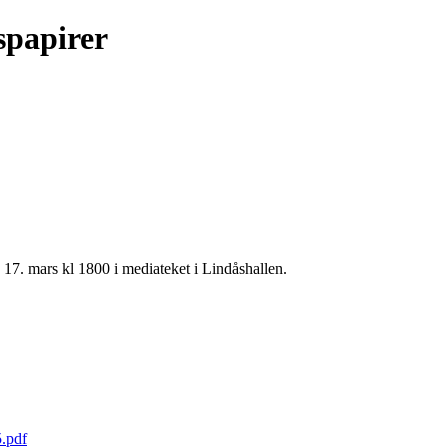
spapirer
n 17. mars kl 1800 i mediateket i Lindåshallen.
.pdf