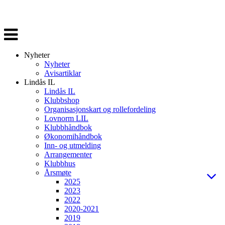
Veksle
navigasjon
Nyheter
Nyheter
Avisartiklar
Lindås IL
Lindås IL
Klubbshop
Organisasjonskart og rollefordeling
Lovnorm LIL
Klubbhåndbok
Økonomihåndbok
Inn- og utmelding
Arrangementer
Klubbhus
Årsmøte
2025
2023
2022
2020-2021
2019