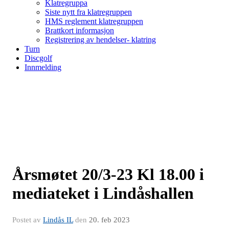
Klatregruppa
Siste nytt fra klatregruppen
HMS reglement klatregruppen
Brattkort informasjon
Registrering av hendelser- klatring
Turn
Discgolf
Innmelding
Årsmøtet 20/3-23 Kl 18.00 i
mediateket i Lindåshallen
Postet av
Lindås IL
den
20. feb 2023