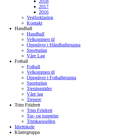
2018
2017
2016
Vegforklaring
Kontakt
Handball
Handball
Velkommen til
Oppgåver i Håndballgruppa
Sportsplan
Våre Lag
Fotball
Fotball
Velkommen til
Oppgåver i Fotballgruppa
Sportsplan
Treningstider
Våre lag
Trenere
Trim Friidrett
Trim Friidrett
Tur- og topptrim
Trimkarusellen
Idrettskule
Klatregruppa